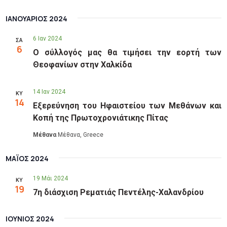
κ
i
π
δ
ι
e
ΙΑΝΟΥΆΡΙΟΣ 2024
ή
λ
w
λ
έ
6 Ιαν 2024
ΣΑ
s
6
ξ
ω
Ο σύλλογός μας θα τιμήσει την εορτή των
τ
N
σ
Θεοφανίων στην Χαλκίδα
ε
η
a
η
V
14 Ιαν 2024
μ
v
ΚΥ
14
i
ε
Εξερεύνηση του Ηφαιστείου των Μεθάνων και
i
ρ
e
Κοπή της Πρωτοχρονιάτικης Πίτας
g
ο
w
Μέθανα
Μέθανα, Greece
μ
a
s
η
N
t
ΜΆΙΟΣ 2024
ν
a
ί
i
19 Μάι 2024
ΚΥ
v
α
19
o
7η διάσχιση Ρεματιάς Πεντέλης-Χαλανδρίου
i
n
g
ΙΟΎΝΙΟΣ 2024
a