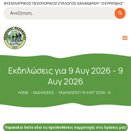
ΦΥΣΙΟΛΑΤΡΙΚΟΣ ΠΕΖΟΠΟΡΙΚΟΣ ΣΥΛΛΟΓΟΣ ΧΑΛΑΝΔΡΙΟΥ "Ο ΕΥΡΙΠΙΔΗΣ"
Αναζήτηση
για:
ΠΕΖΟΠΌΡΟΙ ΧΑΛΑΝΔΡΊΟΥ
"ΕΥΡΙΠΊΔΗΣ"
Με αγάπη για την πεζοπορία και την φύση
ΔΡΆΣΕΙΣ-ΕΚΔΗΛΏΣΕΙΣ
Εκδηλώσεις για 9 Αυγ 2026 - 9
ΠΟΙΟΊ ΕΊΜΑΣΤΕ
Αυγ 2026
ΚΑΝΟΝΙΣΜΟΊ
ΤΑ ΝΈΑ ΜΑΣ
HOME
ΕΚΔΗΛΏΣΕΙΣ
ΕΚΔΗΛΏΣΕΙΣ ΓΙΑ 9 ΑΥΓ 2026 - 9...
ΧΡΉΣΙΜΑ
ΕΠΙΚΟΙΝΩΝΊΑ
ΓΊΝΕ ΜΈΛΟΣ
Παρακαλώ δείτε εδώ τις προϋποθέσεις συμμετοχής στις δράσεις μας!