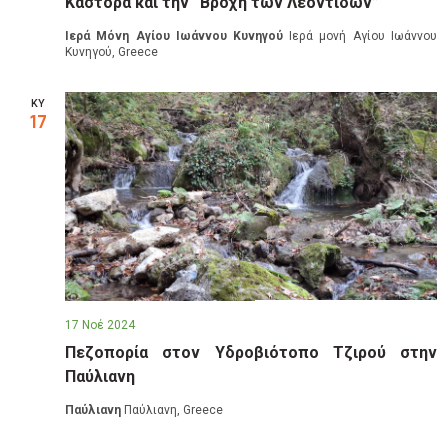
Κάστορα και την “Βροχή των Λεοντιδών”
Ιερά Μόνη Αγίου Ιωάννου Κυνηγού
Ιερά μονή Αγίου Ιωάννου
Κυνηγού, Greece
ΚΥ
17
17 Νοέ 2024
Πεζοπορία στον Υδροβιότοπο Τζιρού στην
Παύλιανη
Παύλιανη
Παύλιανη, Greece