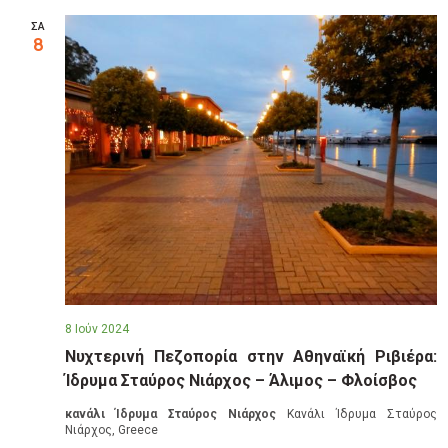
t
ΣΑ
8
i
o
n
8 Ιούν 2024
Νυχτερινή Πεζοπορία στην Αθηναϊκή Ριβιέρα:
Ίδρυμα Σταύρος Νιάρχος – Άλιμος – Φλοίσβος
κανάλι Ίδρυμα Σταύρος Νιάρχος
Κανάλι Ίδρυμα Σταύρος
Νιάρχος, Greece