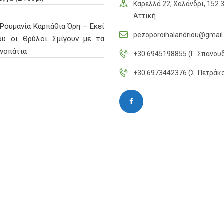
Καρελλά 22, Χαλάνδρι, 152 3
Αττική
Ρουμανία Καρπάθια Όρη – Εκεί
pezoporoihalandriou@gmai
ου οι Θρύλοι Σμίγουν με τα
νοπάτια
+30.6945198855 (Γ. Σπανου
+30.6973442376 (Σ. Πετράκ