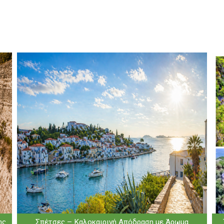
ης
Σπέτσες – Καλοκαιρινή Απόδραση με Άρωμα