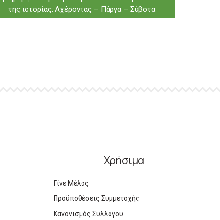
της ιστορίας: Αχέροντας – Πάργα – Σύβοτα
Χρήσιμα
Γίνε Μέλος
Προϋποθέσεις Συμμετοχής
Κανονισμός Συλλόγου