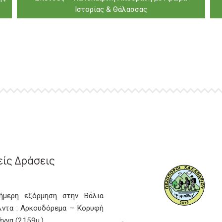
Ιστορίας & Θάλασσας
ίς Δράσεις
ιήμερη εξόρμηση στην Βάλια
λντα : Αρκουδόρεμα – Κορυφή
γγα (2159μ.)