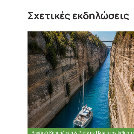
Σχετικές εκδηλώσεις
Βραδινή Κρουαζιέρα & Party εν Πλω στον Ισθμό τ