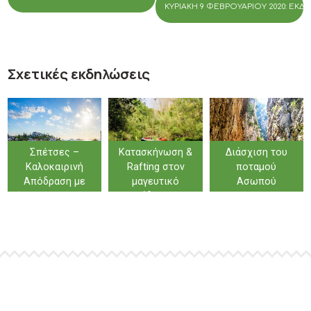
ΚΥΡΙΑΚΉ 9 ΦΕΒΡΟΥΑΡΊΟΥ 2020: ΕΚ
Σχετικές εκδηλώσεις
Σπέτσες –
Κατασκήνωση &
Διάσχιση του
Καλοκαιρινή
Rafting στον
ποταμού
Απόδραση με
μαγευτικό
Ασωπού
Άρωμα Ιστορίας
Λάδωνα…
& Θάλασσας