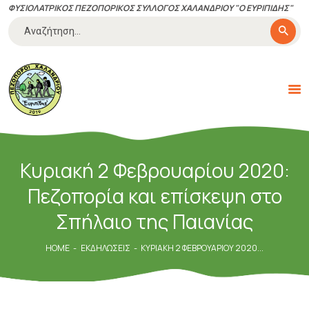
ΦΥΣΙΟΛΑΤΡΙΚΟΣ ΠΕΖΟΠΟΡΙΚΟΣ ΣΥΛΛΟΓΟΣ ΧΑΛΑΝΔΡΙΟΥ "Ο ΕΥΡΙΠΙΔΗΣ"
Αναζήτηση
για:
ΠΕΖΟΠΌΡΟΙ ΧΑΛΑΝΔΡΊΟΥ
"ΕΥΡΙΠΊΔΗΣ"
Με αγάπη για την πεζοπορία και την φύση
ΔΡΆΣΕΙΣ-ΕΚΔΗΛΏΣΕΙΣ
Κυριακή 2 Φεβρουαρίου 2020:
ΠΟΙΟΊ ΕΊΜΑΣΤΕ
Πεζοπορία και επίσκεψη στο
ΚΑΝΟΝΙΣΜΟΊ
ΤΑ ΝΈΑ ΜΑΣ
Σπήλαιο της Παιανίας
ΧΡΉΣΙΜΑ
HOME
ΕΚΔΗΛΏΣΕΙΣ
ΚΥΡΙΑΚΉ 2 ΦΕΒΡΟΥΑΡΊΟΥ 2020...
ΕΠΙΚΟΙΝΩΝΊΑ
ΓΊΝΕ ΜΈΛΟΣ