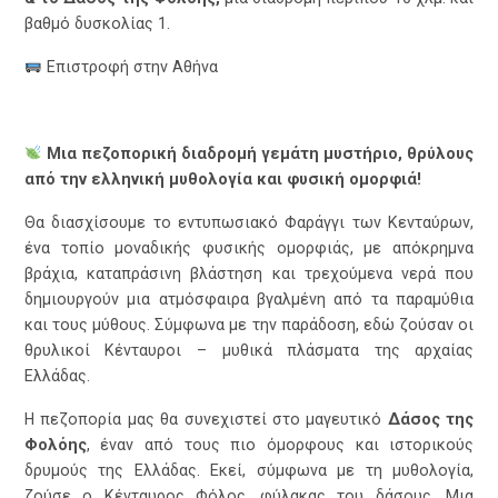
βαθμό δυσκολίας 1.
Επιστροφή στην Αθήνα
Μια πεζοπορική διαδρομή γεμάτη μυστήριο, θρύλο
υς
από την ελληνική μυθολογία
και φυσική ομορφιά!
Θα διασχίσουμε το εντυπωσιακό Φαράγγι των Κενταύρων,
ένα τοπίο μοναδικής φυσικής ομορφιάς, με απόκρημνα
βράχια, καταπράσινη βλάστηση και τρεχούμενα νερά που
δημιουργούν μια ατμόσφαιρα βγαλμένη από τα παραμύθια
και τους μύθους. Σύμφωνα με την παράδοση, εδώ ζούσαν οι
θρυλικοί Κένταυροι – μυθικά πλάσματα της αρχαίας
Ελλάδας.
Η πεζοπορία μας θα συνεχιστεί στο μαγευτικό
Δάσος της
Φολόης
, έναν από τους πιο όμορφους και ιστορικούς
δρυμούς της Ελλάδας. Εκεί, σύμφωνα με τη μυθολογία,
ζούσε ο Κένταυρος Φόλος, φύλακας του δάσους. Μια