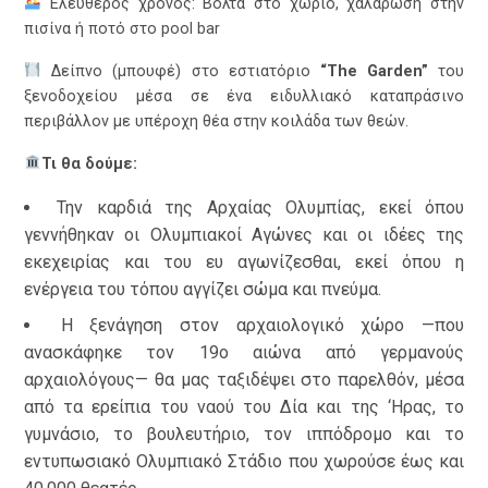
Ελεύθερος χρόνος: Βόλτα στο χωριό, χαλάρωση στην
πισίνα ή ποτό στο pool bar
Δείπνο (μπουφέ) στο εστιατόριο
“The Garden”
του
ξενοδοχείου μέσα σε ένα ειδυλλιακό καταπράσινο
περιβάλλον με υπέροχη θέα στην κοιλάδα των θεών.
Τι θα δούμε:
Την καρδιά της Αρχαίας Ολυμπίας, εκεί όπου
γεννήθηκαν οι Ολυμπιακοί Αγώνες και οι ιδέες της
εκεχειρίας και του ευ αγωνίζεσθαι, εκεί όπου η
ενέργεια του τόπου αγγίζει σώμα και πνεύμα.
Η ξενάγηση στον αρχαιολογικό χώρο —που
ανασκάφηκε τον 19ο αιώνα από γερμανούς
αρχαιολόγους— θα μας ταξιδέψει στο παρελθόν, μέσα
από τα ερείπια του ναού του Δία και της ‘Ηρας, το
γυμνάσιο, το βουλευτήριο, τον ιππόδρομο και το
εντυπωσιακό Ολυμπιακό Στάδιο που χωρούσε έως και