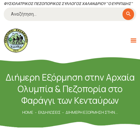
ΦΥΣΙΟΛΑΤΡΙΚΟΣ ΠΕΖΟΠΟΡΙΚΟΣ ΣΥΛΛΟΓΟΣ ΧΑΛΑΝΔΡΙΟΥ "Ο ΕΥΡΙΠΙΔΗΣ"
Αναζήτηση
για:
ΠΕΖΟΠΌΡΟΙ ΧΑΛΑΝΔΡΊΟΥ
"ΕΥΡΙΠΊΔΗΣ"
Με αγάπη για την πεζοπορία και την φύση
ΔΡΆΣΕΙΣ-ΕΚΔΗΛΏΣΕΙΣ
Διήμερη Εξόρμηση στην Αρχαία
ΠΟΙΟΊ ΕΊΜΑΣΤΕ
Ολυμπία & Πεζοπορία στο
ΚΑΝΟΝΙΣΜΟΊ
ΤΑ ΝΈΑ ΜΑΣ
Φαράγγι των Κενταύρων
ΧΡΉΣΙΜΑ
HOME
ΕΚΔΗΛΏΣΕΙΣ
ΔΙΉΜΕΡΗ ΕΞΌΡΜΗΣΗ ΣΤΗΝ...
ΕΠΙΚΟΙΝΩΝΊΑ
ΓΊΝΕ ΜΈΛΟΣ