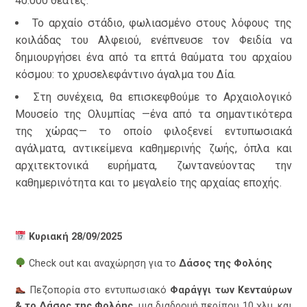
40.000 θεατές.
Το αρχαίο στάδιο, φωλιασμένο στους λόφους της
κοιλάδας του Αλφειού, ενέπνευσε τον Φειδία να
δημιουργήσει ένα από τα επτά θαύματα του αρχαίου
κόσμου: το χρυσελεφάντινο άγαλμα του Δία.
Στη συνέχεια, θα επισκεφθούμε το Αρχαιολογικό
Μουσείο της Ολυμπίας —ένα από τα σημαντικότερα
της χώρας— το οποίο φιλοξενεί εντυπωσιακά
αγάλματα, αντικείμενα καθημερινής ζωής, όπλα και
αρχιτεκτονικά ευρήματα, ζωντανεύοντας την
καθημερινότητα και το μεγαλείο της αρχαίας εποχής.
Κυριακή 28/09
/2025
Check out και αναχώρηση για το
Δάσος
της Φολόης
Πεζοπορία στο εντυπωσιακό
Φαράγγι τ
ων Κενταύρων
& το Δάσος της Φολόης
,
μια διαδρομή περίπου 10 χλμ. και