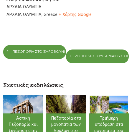
ΑΡΧΑΙΑ ΟΛΥΜΠΙΑ
ΑΡΧΑΙΑ ΟΛΥΜΠΙΑ
,
Greece
+ Χάρτης Google
ΠΕΖΟΠΟΡΊΑ ΣΤΟ ΞΗΡΟΒΟΎΝΙ – ΚΕΝΤΡΙΚΉ ΕΎΒΟΙΑ
ΠΕΖΟΠΟΡΊΑ ΣΤΟΥΣ ΑΡΧΑΊΟΥΣ ΘΟ
Σχετικές εκδηλώσεις
Αστική
Πεζοπορία στα
Τριήμερη
Πεζοπορία και
μονοπάτια των
απόδραση στα
ξενάγηση στην
θρύλων στο
μονοπάτια του