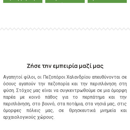
Αρχαία Αθήνα
Φαράγγι των
μύθου και της
Κενταύρων στην
ιστορίας:
Φολόη
Αχέροντας –
Πάργα – Σύβοτα
Ζήσε την εμπειρία μαζί μας
Αγαπητοί φίλοι, οι Πεζοπόροι Χαλανδρίου απευθύνονται σε
όσους αγαπούν την πεζοπορία και την περιπλάνηση στη
φύση. Στόχος μας είναι να συγκεντρωθούμε σε μια όμορφη
παρέα με κοινό πάθος για το περπάτημα και την
περιπλάνηση, στο βουνό, στα ποτάμια, στα νησιά μας, στις
όμορφες πόλεις μας, σε Θρησκευτικά μνημεία και
αρχαιολογικούς χώρους.