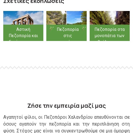
Σχετικές εκδηλώσεις
Αστική
Πεζοπορία
Πεζοπορία στα
Πεζοπορία και
στις
μονοπάτια των
ξενάγηση στην
παρυφές της
θρύλων στο
Αρχαία Αθήνα
Πάρνηθας –
Φαράγγι των
Ιπποκράτειος
Κενταύρων στην
Πολιτεία
Φολόη
Ζήσε την εμπειρία μαζί μας
Αγαπητοί φίλοι, οι Πεζοπόροι Χαλανδρίου απευθύνονται σε
όσους αγαπούν την πεζοπορία και την περιπλάνηση στη
φύση. Στόχος μας είναι να συγκεντρωθούμε σε μια όμορφη