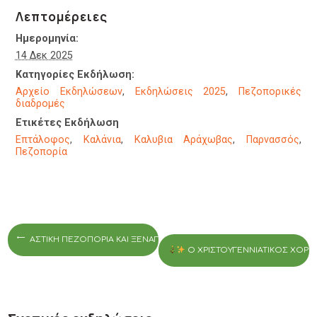
Λεπτομέρειες
Ημερομηνία:
14 Δεκ 2025
Κατηγορίες Εκδήλωση:
Αρχείο Εκδηλώσεων
,
Εκδηλώσεις 2025
,
Πεζοπορικές
διαδρομές
Ετικέτες Εκδήλωση
Επτάλοφος
,
Καλάνια
,
Καλυβια Αράχωβας
,
Παρνασσός
,
Πεζοπορία
ΑΣΤΙΚΉ ΠΕΖΟΠΟΡΊΑ ΚΑΙ ΞΕΝΆΓΗΣΗ ΣΤΗΝ ΑΡΧΑΊΑ ΑΘΉΝΑ
O ΧΡΙΣΤΟΥΓΕΝΝΙΆΤΙΚΟΣ ΧΟΡ