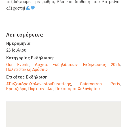
ταξιδέψουμε… με ρυθμό, θέα και διάθεση που θα μείνει
αξέχαστη!
Λεπτομέρειες
Ημερομηνία:
26 Ιουλίου
Κατηγορίες Εκδήλωση:
Our Events
,
Αρχείο Εκδηλώσεων
,
Εκδηλώσεις 2026
,
Πολιτιστικές Δράσεις
Ετικέτες Εκδήλωση
#ΠεζοπόροιΧαλανδρίουΕυριπίδης
,
Catamarran
,
Party
,
Κρουζιέρα
,
Πάρτι εν πλω
,
Πεζοπόροι Χαλανδρίου