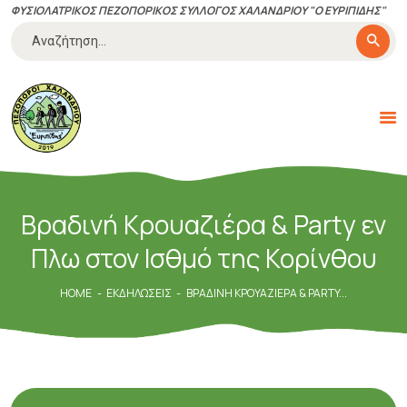
ΦΥΣΙΟΛΑΤΡΙΚΟΣ ΠΕΖΟΠΟΡΙΚΟΣ ΣΥΛΛΟΓΟΣ ΧΑΛΑΝΔΡΙΟΥ "Ο ΕΥΡΙΠΙΔΗΣ"
Αναζήτηση
για:
ΠΕΖΟΠΌΡΟΙ ΧΑΛΑΝΔΡΊΟΥ
"ΕΥΡΙΠΊΔΗΣ"
Με αγάπη για την πεζοπορία και την φύση
ΔΡΆΣΕΙΣ-ΕΚΔΗΛΏΣΕΙΣ
Βραδινή Κρουαζιέρα & Party εν
ΠΟΙΟΊ ΕΊΜΑΣΤΕ
Πλω στον Ισθμό της Κορίνθου
ΚΑΝΟΝΙΣΜΟΊ
ΤΑ ΝΈΑ ΜΑΣ
HOME
ΕΚΔΗΛΏΣΕΙΣ
ΒΡΑΔΙΝΉ ΚΡΟΥΑΖΙΈΡΑ & PARTY...
ΧΡΉΣΙΜΑ
ΕΠΙΚΟΙΝΩΝΊΑ
ΓΊΝΕ ΜΈΛΟΣ