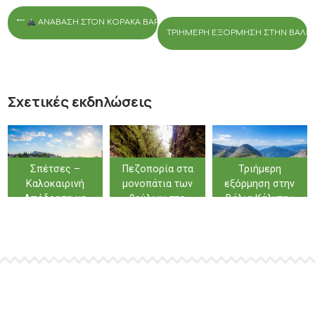
ΑΝΆΒΑΣΗ ΣΤΟΝ ΚΌΡΑΚΑ ΒΑΡΔΟΥΣΊΩΝ (2495Μ.) – ΔΙΉΜΕΡΗ ΟΡΕΙΒΑ
ΤΡΙΉΜΕΡΗ ΕΞΌΡΜΗΣΗ ΣΤΗΝ ΒΆΛΙΑ Κ
Σχετικές εκδηλώσεις
Σπέτσες –
Πεζοπορία στα
Τριήμερη
Καλοκαιρινή
μονοπάτια των
εξόρμηση στην
Απόδραση με
θρύλων στο
Βάλια Κάλντα :
Άρωμα Ιστορίας
Φαράγγι των
Αρκουδόρεμα –
& Θάλασσας
Κενταύρων στην
Κορυφή Φλέγγα
Φολόη
(2159μ.)