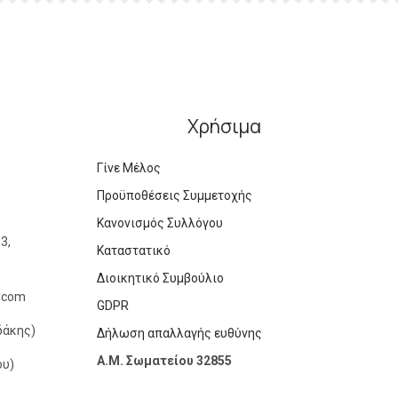
Χρήσιμα
Γίνε Μέλος
Προϋποθέσεις Συμμετοχής
Κανονισμός Συλλόγου
3,
Καταστατικό
Διοικητικό Συμβούλιο
l.com
GDPR
δάκης)
Δήλωση απαλλαγής ευθύνης
Α.Μ. Σωματείου 32855
ου)