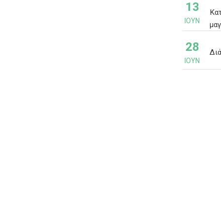
13
Κα
ΙΟΎΝ
μα
28
Δι
ΙΟΎΝ