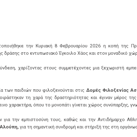
ΧΡΉΣΙΜΑ
ΕΠΙΚΟΙΝΩΝΊΑ
ατοποιήθηκε την Κυριακή 8 Φεβρουαρίου 2026 η κοπή της Π
ΓΊΝΕ ΜΈΛΟΣ
ής δράσης στο εντυπωσιακό Έγκοιλο Χάος και στον μοναδικό χώ
ύνδεση, χαρίζοντας στους συμμετέχοντες μια ξεχωριστή εμπει
σία των παιδιών που φιλοξενούνται στις
Δομ
ές
Φιλοξενίας Α
μοιράστηκαν τη χαρά της δραστηριότητας και έγιναν μέρος τη
πινο χαρακτήρα, όπου το μονοπάτι γίνεται χώρος συνύπαρξης, γνω
 για την εμπιστοσύνη τους, καθώς και την Αντιδήμαρχο Αθλ
 Αλούπη
,
για τη σημαντική συνδρομή και στήριξή της στη οργάνωσ