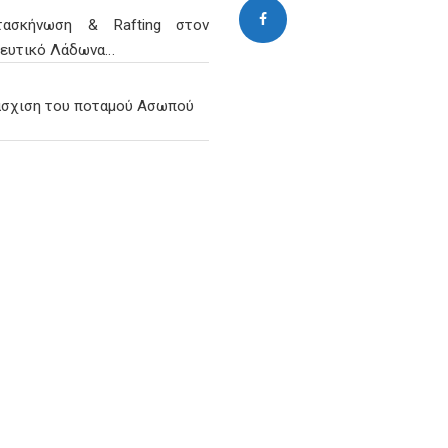
τασκήνωση & Rafting στον
γευτικό Λάδωνα…
άσχιση του ποταμού Ασωπού