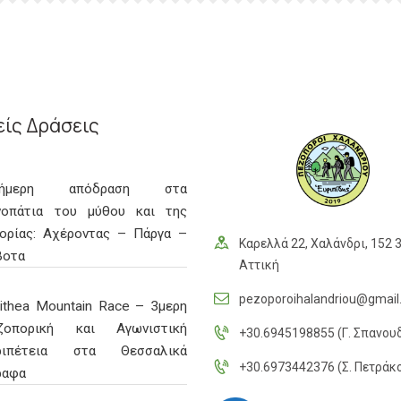
ίς Δράσεις
ιήμερη απόδραση στα
νοπάτια του μύθου και της
τορίας: Αχέροντας – Πάργα –
Καρελλά 22, Χαλάνδρι, 152 3
βοτα
Αττική
pezoporoihalandriou@gmai
githea Mountain Race – 3μερη
ζοπορική και Αγωνιστική
+30.6945198855 (Γ. Σπανου
ριπέτεια στα Θεσσαλικά
+30.6973442376 (Σ. Πετράκ
ραφα