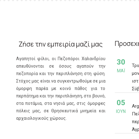
Προσεχε
Ζήσε την εμπειρία μαζί μας
Αγαπητοί φίλοι, οι Πεζοπόροι Χαλανδρίου
30
Τρ
απευθύνονται σε όσους αγαπούν την
ΜΆΙ
μο
πεζοπορία και την περιπλάνηση στη φύση.
ισ
Στόχος μας είναι να συγκεντρωθούμε σε μια
όμορφη παρέα με κοινό πάθος για το
Σύ
περπάτημα και την περιπλάνηση, στο βουνό,
05
στα ποτάμια, στα νησιά μας, στις όμορφες
Ar
πόλεις μας, σε Θρησκευτικά μνημεία και
ΙΟΎΝ
Πε
αρχαιολογικούς χώρους.
πε
Άγ