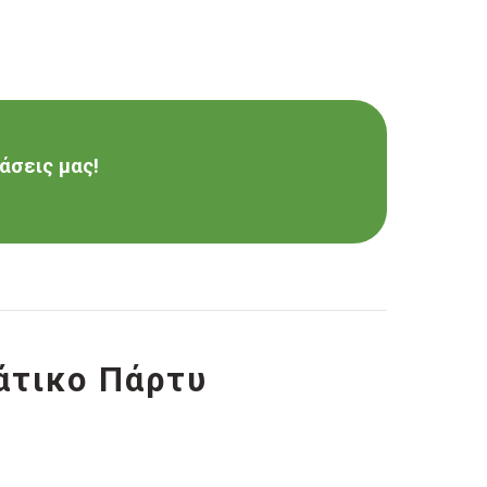
άσεις μας!
άτικο Πάρτυ