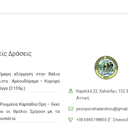
ίς Δράσεις
ιήμερη εξόρμηση στην Βάλια
λντα : Αρκουδόρεμα – Κορυφή
γγα (2159μ.)
Καρελλά 22, Χαλάνδρι, 152 3
Αττική
Ρουμανία Καρπάθια Όρη – Εκεί
pezoporoihalandriou@gmai
ου οι Θρύλοι Σμίγουν με τα
νοπάτια
+30.6945198855 (Γ. Σπανου