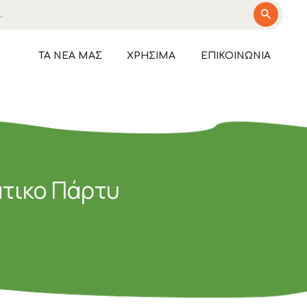
ΗΣ"
ΤΑ ΝΈΑ ΜΑΣ
ΧΡΉΣΙΜΑ
ΕΠΙΚΟΙΝΩΝΊΑ
άτικο Πάρτυ