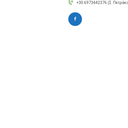
+30.6973442376 (Σ. Πετράκ