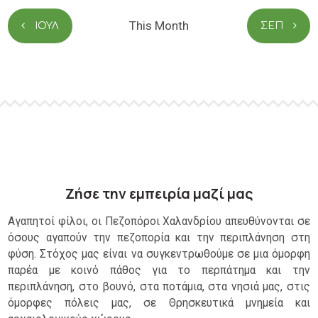
i
v
α
ο
o
c
i
This Month
ΙΟΎΛ
ΣΕΠ
e
υ
n
g
Ε
a
κ
t
i
δ
o
η
n
λ
ώ
σ
Ζήσε την εμπειρία μαζί μας
ε
Αγαπητοί φίλοι, οι Πεζοπόροι Χαλανδρίου απευθύνονται σε
ι
όσους αγαπούν την πεζοπορία και την περιπλάνηση στη
φύση. Στόχος μας είναι να συγκεντρωθούμε σε μια όμορφη
ς
παρέα με κοινό πάθος για το περπάτημα και την
περιπλάνηση, στο βουνό, στα ποτάμια, στα νησιά μας, στις
όμορφες πόλεις μας, σε Θρησκευτικά μνημεία και